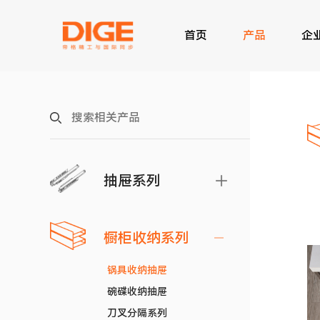
首页
产品
企
抽屉系列
橱柜收纳系列
锅具收纳抽屉
碗碟收纳抽屉
刀叉分隔系列