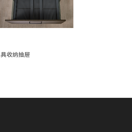
锅具收纳抽屉