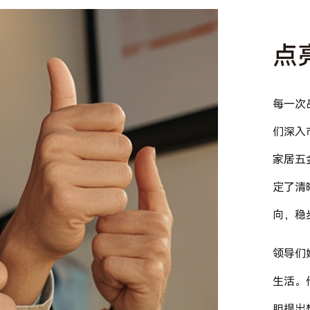
点
每一次
们深入
家居五
定了清
向，稳
领导们
生活。
胆提出